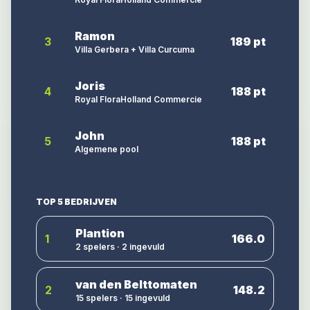
Ramon
3
189
pt
Villa Gerbera + Villa Curcuma
Joris
4
188
pt
Royal FloraHolland Commercie
John
5
188
pt
Algemene pool
TOP 5 BEDRIJVEN
Plantion
1
166.0
2 spelers · 2 ingevuld
van den Belttomaten
2
148.2
15 spelers · 15 ingevuld